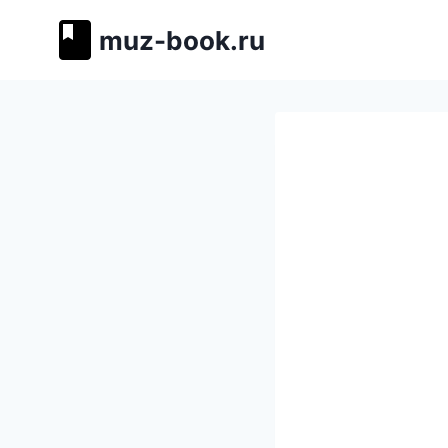
Перейти
muz-book.ru
к
содержимому