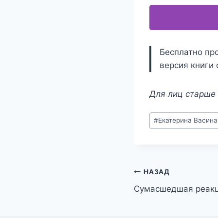
Бесплатно про
версия книги 
Для лиц старше 
Метки
#
Екатерина Васина
записи:
Навигация
НАЗАД
Сумасшедшая реак
по
записям