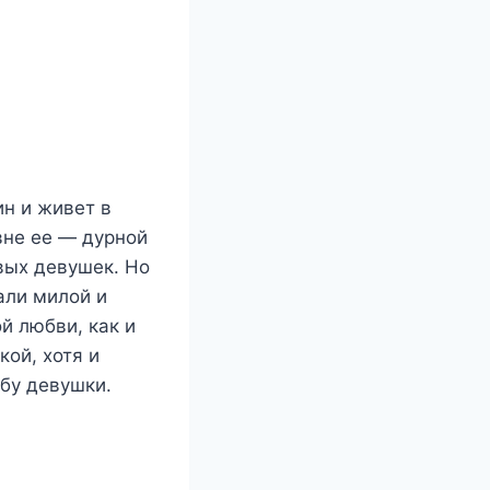
н и живет в
вне ее — дурной
вых девушек. Но
али милой и
й любви, как и
кой, хотя и
ьбу девушки.