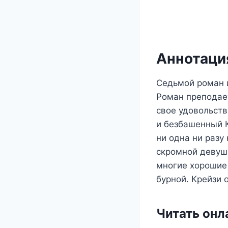
Аннотация
Седьмой роман и
Роман преподает
свое удовольств
и безбашенный К
ни одна ни разу
скромной девушк
многие хорошие 
бурной. Крейзи 
Читать онл