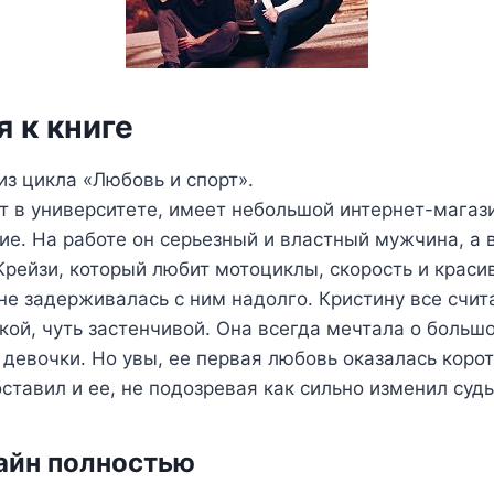
 к книге
з цикла «Любовь и спорт».
 в университете, имеет небольшой интернет-магази
ие. На работе он серьезный и властный мужчина, а 
рейзи, который любит мотоциклы, скорость и краси
 не задерживалась с ним надолго. Кристину все счит
ой, чуть застенчивой. Она всегда мечтала о большо
девочки. Но увы, ее первая любовь оказалась корот
оставил и ее, не подозревая как сильно изменил суд
айн полностью