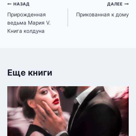
Навигация
НАЗАД
ДАЛЕЕ
Прирожденная
Прикованная к дому
по
ведьма Мария V.
записям
Книга колдуна
Еще книги