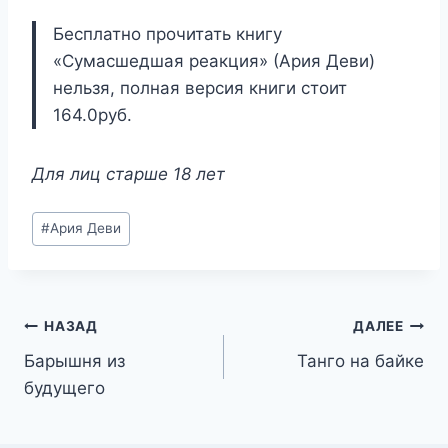
Бесплатно прочитать книгу
«Сумасшедшая реакция» (Ария Деви)
нельзя, полная версия книги стоит
164.0руб.
Для лиц старше 18 лет
Метки
#
Ария Деви
записи:
Навигация
НАЗАД
ДАЛЕЕ
Барышня из
Танго на байке
по
будущего
записям