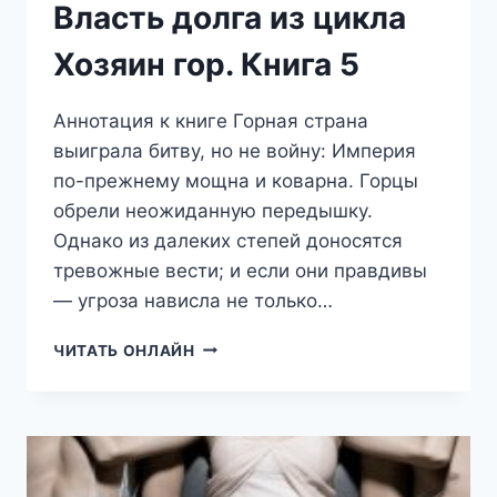
Власть долга из цикла
Хозяин гор. Книга 5
Аннотация к книге Горная страна
выиграла битву, но не войну: Империя
по-прежнему мощна и коварна. Горцы
обрели неожиданную передышку.
Однако из далеких степей доносятся
тревожные вести; и если они правдивы
— угроза нависла не только…
ВЛАСТЬ
ЧИТАТЬ ОНЛАЙН
ДОЛГА
ИЗ
ЦИКЛА
ХОЗЯИН
ГОР.
КНИГА