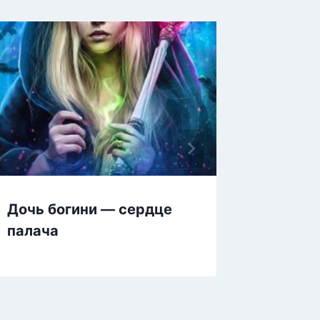
Дочь богини — сердце
Не тво
палача