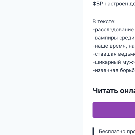
ФБР настроен до
В тексте:
-расследование 
-вампиры среди
-наше время, н
-ставшая ведьм
-шикарный мужчи
-извечная борь
Читать онл
Бесплатно пр