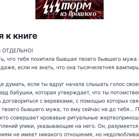
 к книге
 ОТДЕЛЬНО!
ть, что тебя похитила бывшая твоего бывшего мужа 
даже, если не знать, что она тысячелетняя вампирш
ще думать, если ты вдруг начала слышать голос сво
зад бабушки, которая утверждает, что ты потомств
договориться с веревками, с помощью которых свя
 твоего бывшего мужа, то ему сейчас не до тебя… 
екто совершает кровавые ритуальные жертвопринош
плений улики, указывающие на него. Он, разумеется,
иям не имеет никакого отношения, но недолюблива