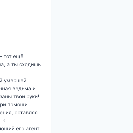
– тот ещё
а, а ты сходишь
ей умершей
енная ведьма и
заны твои руки!
При помощи
ения, оставляя
 к
ющий его агент