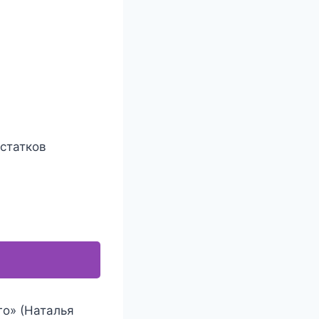
остатков
го» (Наталья