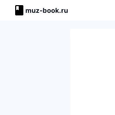
Перейти
muz-book.ru
к
содержимому