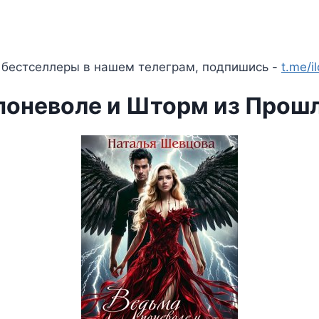
 бестселлеры в нашем телеграм, подпишись -
t.me/i
поневоле и Шторм из Прош