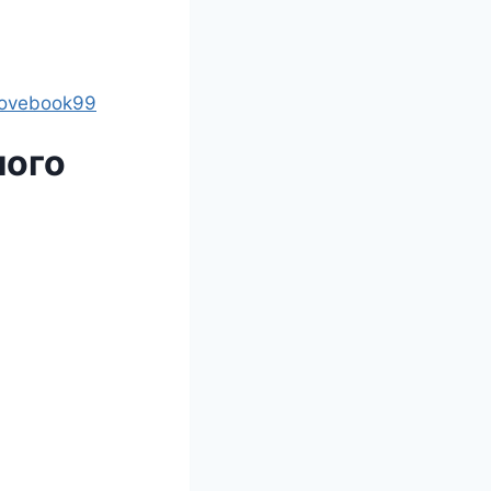
lovebook99
лого