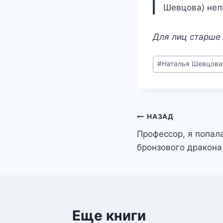
Шевцова) нель
Для лиц старше 
Метки
#
Наталья Шевцова
записи:
Навигация
НАЗАД
Профессор, я попала
по
бронзового дракона
записям
Еще книги