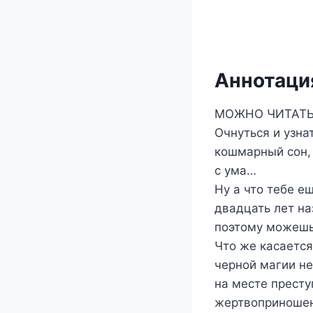
Аннотация
МОЖНО ЧИТАТЬ
Очнуться и узна
кошмарный сон, 
с ума…
Ну а что тебе е
двадцать лет на
поэтому можешь 
Что же касается
черной магии н
на месте престу
жертвоприношен