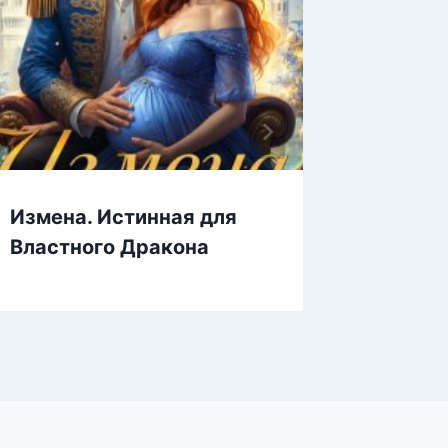
Измена. Истинная для
Солнце
Властного Дракона
Дириж