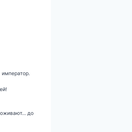
й император.
ей!
доживают… до