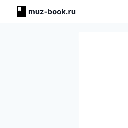
Перейти
muz-book.ru
к
содержимому