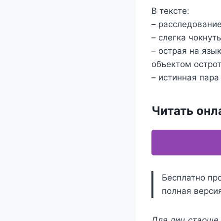
В тексте:
– расследование
– слегка чокнут
– острая на язы
объектом остро
– истинная пара
Читать онл
Бесплатно пр
полная версия
Для лиц старше 