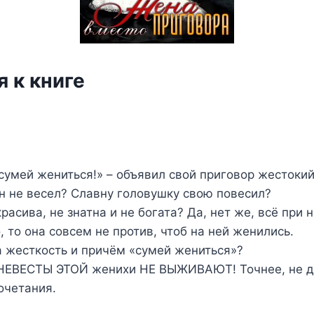
 к книге
сумей жениться!» – объявил свой приговор жестоки
н не весел? Славну головушку свою повесил?
расива, не знатна и не богата? Да, нет же, всё при н
, то она совсем не против, чтоб на ней женились.
а жесткость и причём «сумей жениться»?
у НЕВЕСТЫ ЭТОЙ женихи НЕ ВЫЖИВАЮТ! Точнее, не 
очетания.