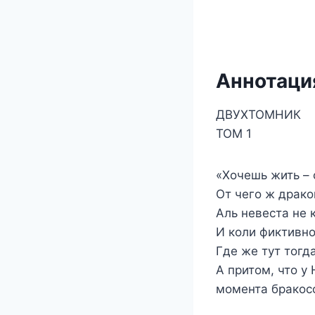
Аннотация
ДВУХТОМНИК
ТОМ 1
«Хочешь жить – 
От чего ж драко
Аль невеста не к
И коли фиктивно
Где же тут тогд
А притом, что 
момента бракос