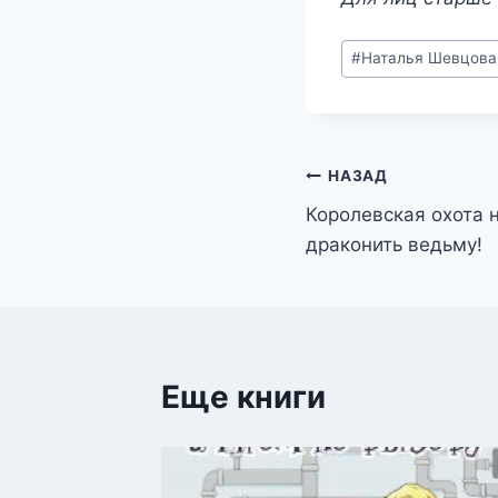
Метки
#
Наталья Шевцова
записи:
Навигация
НАЗАД
Королевская охота н
по
драконить ведьму!
записям
Еще книги