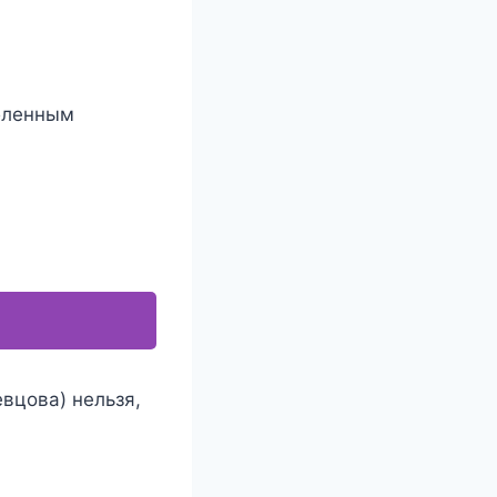
юбленным
вцова) нельзя,