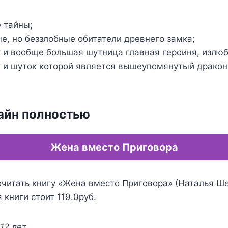
 тайны;
ые, но беззлобные обитатели древнего замка;
к и вообще большая шутница главная героиня, изл
т и шуток которой является вышеупомянутый дракон
айн полностью
Жена вместо Приговора
очитать книгу «Жена вместо Приговора» (Наталья Ше
 книги стоит 119.0руб.
12 лет