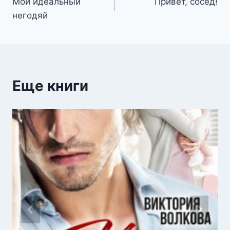
Мой идеальный
Привет, сосед!
по
негодяй
записям
Еще книги