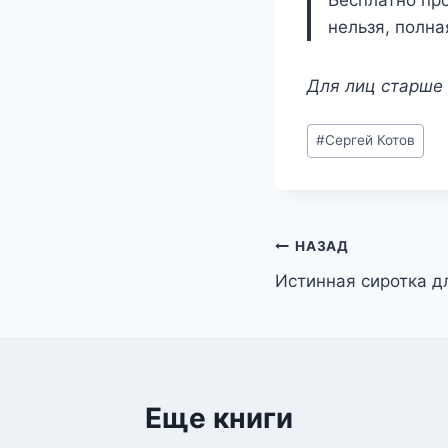
Бесплатно про
нельзя, полна
Для лиц старше 
Метки
#
Сергей Котов
записи:
Навигация
НАЗАД
Истинная сиротка д
по
записям
Еще книги