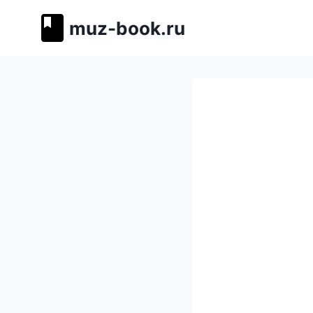
Перейти
muz-book.ru
к
содержимому