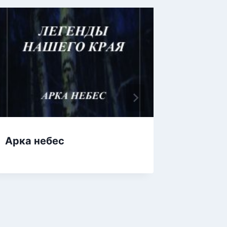
Арка небес
Офицер
наших 