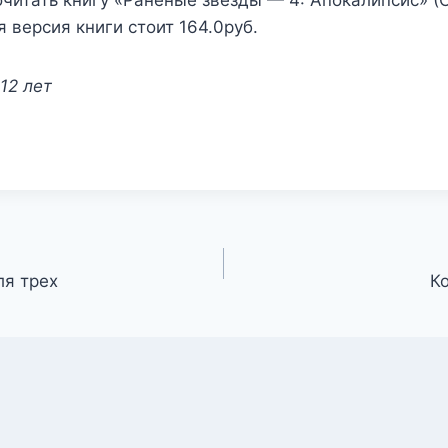
читать книгу «Раненые звёзды — 4: Апокалипсис» (
я версия книги стоит 164.0руб.
12 лет
ля трех
К