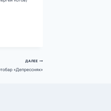
Сергей Котов)
ДАЛЕЕ
отобар «Депрессняк»