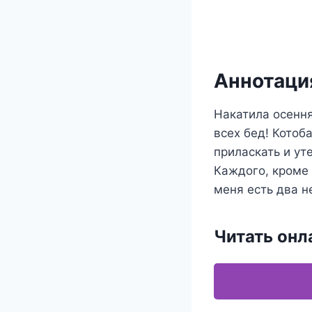
Аннотация
Накатила осення
всех бед! Котоб
приласкать и ут
Каждого, кроме 
меня есть два 
Читать онл