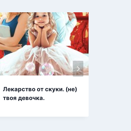
Лекарство от скуки. (не)
Фикти
твоя девочка.
(не)тр
ориент