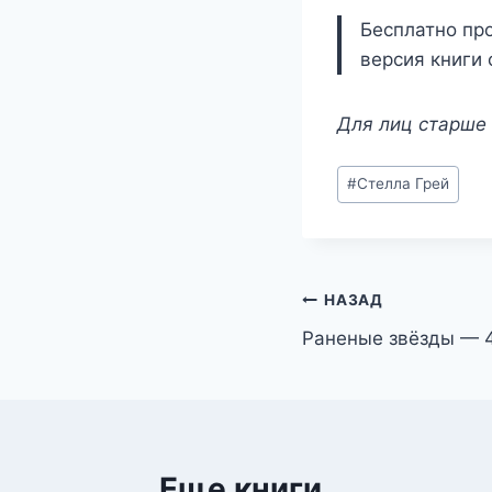
Бесплатно про
версия книги 
Для лиц старше 
Метки
#
Стелла Грей
записи:
Навигация
НАЗАД
Раненые звёзды — 4
по
записям
Еще книги