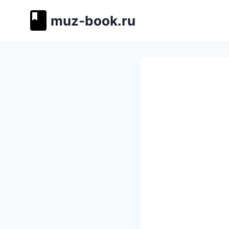
Перейти
muz-book.ru
к
содержимому