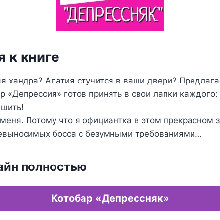
 к книге
я хандра? Апатия стучится в ваши двери? Предлаг
ар «Депрессия» готов принять в свои лапки каждого: 
ешить!
меня. Потому что я официантка в этом прекрасном з
невыносимых босса с безумными требованиями…
айн полностью
Котобар «Депрессняк»