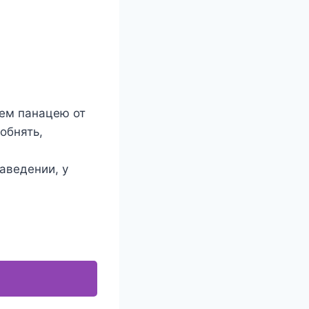
аем панацею от
обнять,
аведении, у