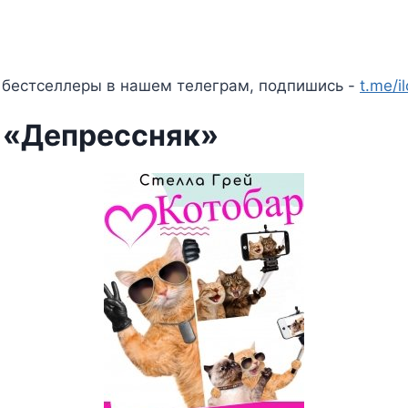
 бестселлеры в нашем телеграм, подпишись -
t.me/i
 «Депрессняк»