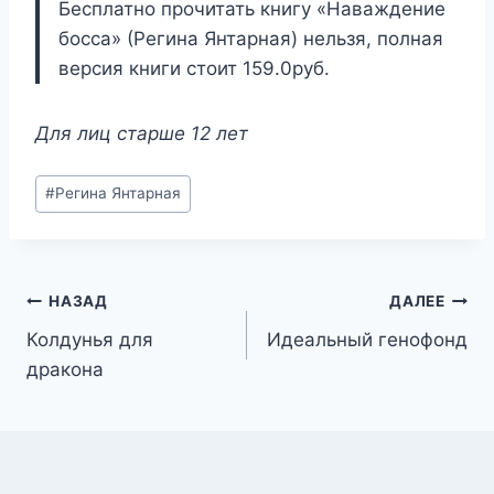
Бесплатно прочитать книгу «Наваждение
босса» (Регина Янтарная) нельзя, полная
версия книги стоит 159.0руб.
Для лиц старше 12 лет
Метки
#
Регина Янтарная
записи:
Навигация
НАЗАД
ДАЛЕЕ
Колдунья для
Идеальный генофонд
по
дракона
записям