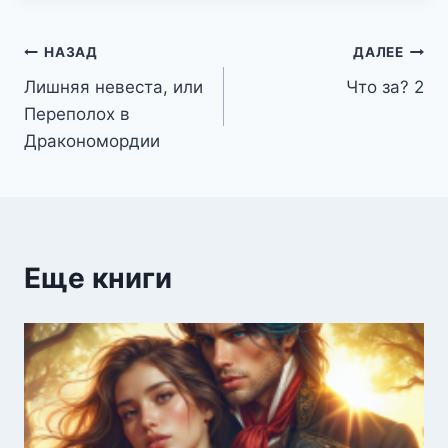
Навигация
НАЗАД
ДАЛЕЕ
Лишняя невеста, или
Что за? 2
по
Переполох в
записям
Дракономордии
Еще книги