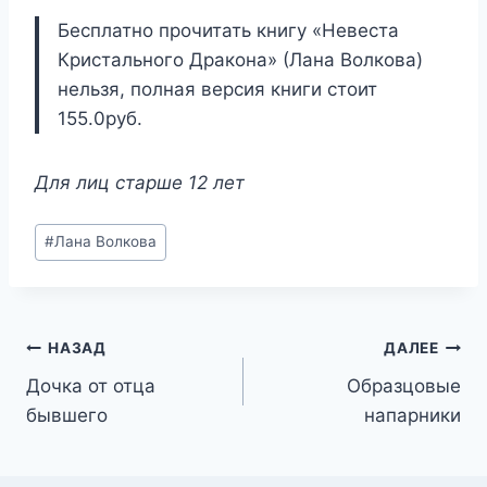
Бесплатно прочитать книгу «Невеста
Кристального Дракона» (Лана Волкова)
нельзя, полная версия книги стоит
155.0руб.
Для лиц старше 12 лет
Метки
#
Лана Волкова
записи:
Навигация
НАЗАД
ДАЛЕЕ
Дочка от отца
Образцовые
по
бывшего
напарники
записям