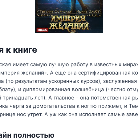
 к книге
ская имеет самую лучшую работу в известных мирах
Империя желаний». А еще она сертифицированная ко
 (по результатам ускоренных курсов), заслуженная
блату), и дипломированная волшебница (честно отм
 тринадцать лет). А главное – она потомственная 
ика черта за домогательства к ногтю прижмет, и Те
ернице нос утрет. А уж как она исполняет самые за
айн полностью