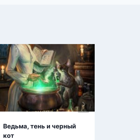
Ведьма, тень и черный
Сердце
кот
драко