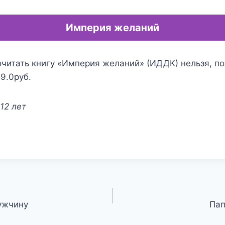
Империя желаний
очитать книгу «Империя желаний» (ИДДК) нельзя, п
59.0руб.
12 лет
ужчину
Пап