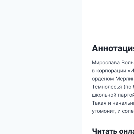
Аннотация
Мирослава Воль
в корпорации «
орденом Мерлина
Темнолесья (по 
школьной партой
Такая и начальн
угомонит, и соп
Читать онл