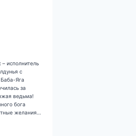
 – исполнитель
лдунья с
 Баба-Яга
училась за
рыжая ведьма!
много бога
ветные желания…