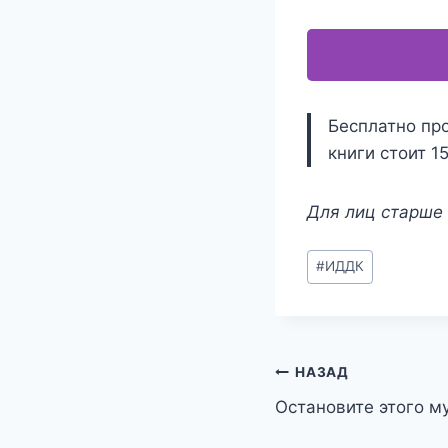
Бесплатно пр
книги стоит 1
Для лиц старше 
Метки
#
ИДДК
записи:
Навигация
НАЗАД
Остановите этого м
по