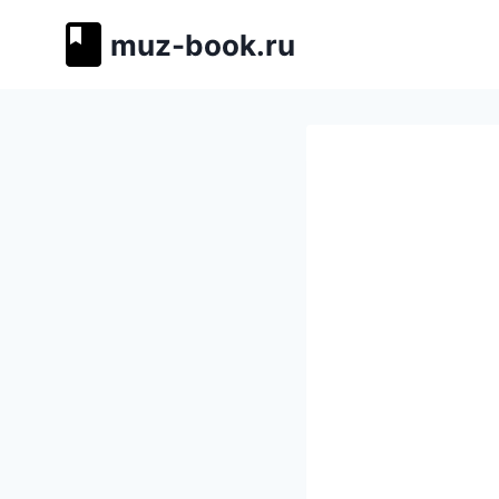
Перейти
muz-book.ru
к
содержимому