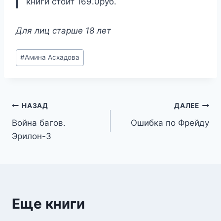
книги стоит 169.0руб.
Для лиц старше 18 лет
Метки
#
Амина Асхадова
записи:
Навигация
НАЗАД
ДАЛЕЕ
Война багов.
Ошибка по Фрейду
по
Эрилон-3
записям
Еще книги