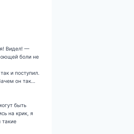
я! Видел! —
 ноющей боли не
так и поступил.
 Зачем он так…
могут быть
сь на крик, я
и такие