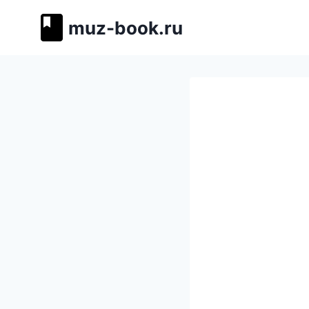
Перейти
muz-book.ru
к
содержимому