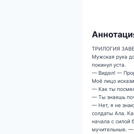
Аннотация
ТРИЛОГИЯ ЗАВЕР
Мужская рука до
покинул уста.
— Видел! — Прор
Моё лицо искази
— Как ты посме
— Ты знаешь поч
— Нет, я не зна
солдаты Ала. Ка
начала с силой 
мучительные. — 