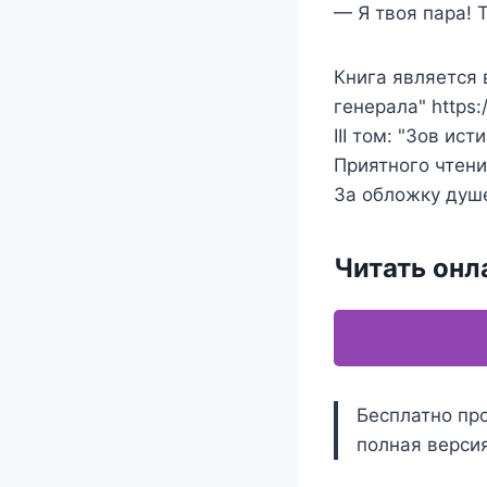
— Я твоя пара! 
Книга является 
генерала" https:/
III том: "Зов ист
Приятного чтени
За обложку душе
Читать онл
Бесплатно про
полная версия