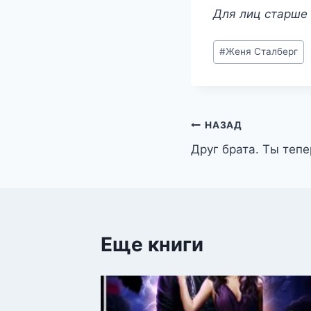
Для лиц старше 
Метки
#
Женя Сталберг
записи:
Навигация
НАЗАД
Друг брата. Ты теп
по
записям
Еще книги