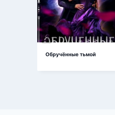
ра
Обручённые тьмой