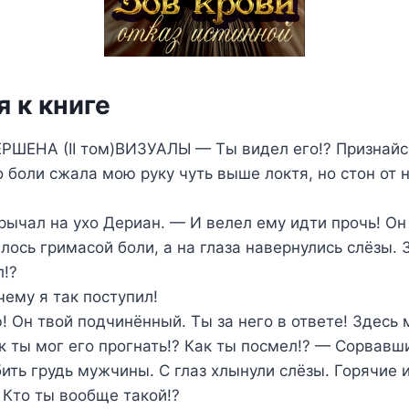
 к книге
ШЕНА (II том)ВИЗУАЛЫ — Ты видел его!? Признайс
 боли сжала мою руку чуть выше локтя, но стон от
ычал на ухо Дериан. — И велел ему идти прочь! Он 
лось гримасой боли, а на глаза навернулись слёзы.
л!?
ему я так поступил!
ю! Он твой подчинённый. Ты за него в ответе! Здесь 
к ты мог его прогнать!? Как ты посмел!? — Сорвавши
бить грудь мужчины. С глаз хлынули слёзы. Горячие 
Кто ты вообще такой!?