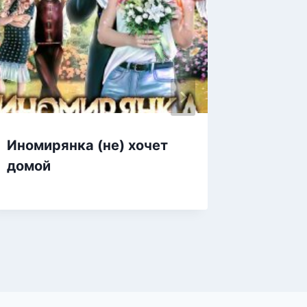
Иномирянка (не) хочет
Солнце
домой
Дириж