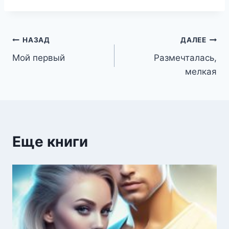
Навигация
НАЗАД
ДАЛЕЕ
Мой первый
Размечталась,
по
мелкая
записям
Еще книги