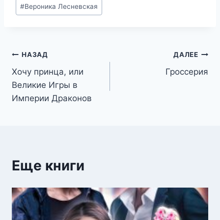
Метки
#
Вероника Лесневская
записи:
Навигация
НАЗАД
ДАЛЕЕ
Хочу принца, или
Гроссерия
по
Великие Игры в
записям
Империи Драконов
Еще книги