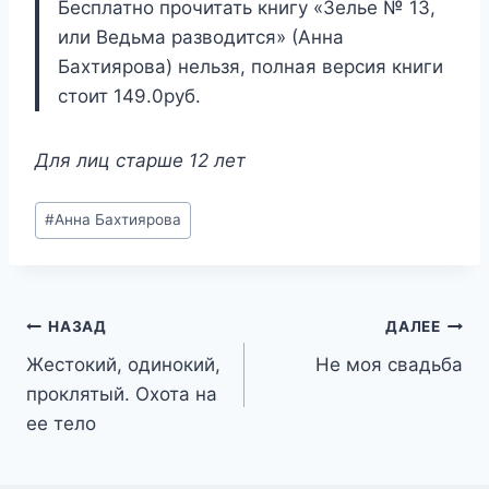
Бесплатно прочитать книгу «Зелье № 13,
или Ведьма разводится» (Анна
Бахтиярова) нельзя, полная версия книги
стоит 149.0руб.
Для лиц старше 12 лет
Метки
#
Анна Бахтиярова
записи:
Навигация
НАЗАД
ДАЛЕЕ
Жестокий, одинокий,
Не моя свадьба
по
проклятый. Охота на
записям
ее тело