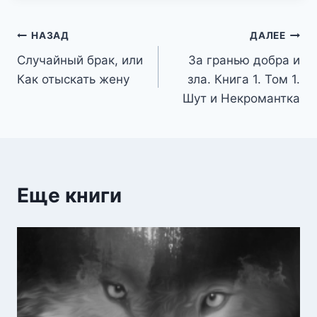
Навигация
НАЗАД
ДАЛЕЕ
Случайный брак, или
За гранью добра и
по
Как отыскать жену
зла. Книга 1. Том 1.
записям
Шут и Некромантка
Еще книги