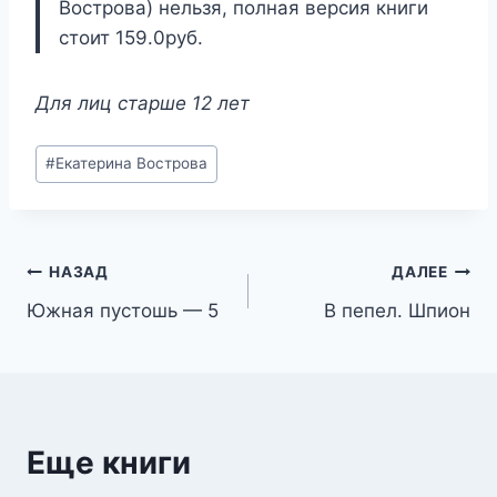
Вострова) нельзя, полная версия книги
стоит 159.0руб.
Для лиц старше 12 лет
Метки
#
Екатерина Вострова
записи:
Навигация
НАЗАД
ДАЛЕЕ
Южная пустошь — 5
В пепел. Шпион
по
записям
Еще книги