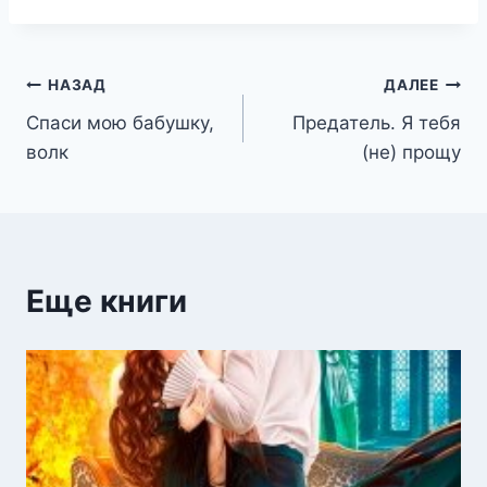
Навигация
НАЗАД
ДАЛЕЕ
Спаси мою бабушку,
Предатель. Я тебя
по
волк
(не) прощу
записям
Еще книги