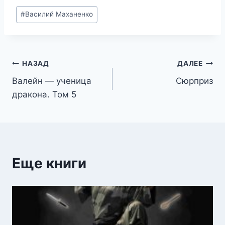
Метки
#
Василий Маханенко
записи:
Навигация
НАЗАД
ДАЛЕЕ
Валейн — ученица
Сюрприз
по
дракона. Том 5
записям
Еще книги