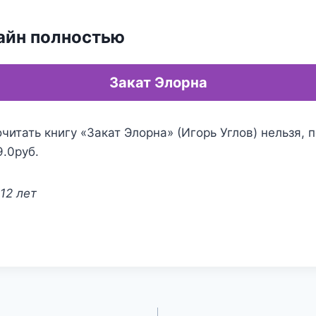
айн полностью
Закат Элорна
читать книгу «Закат Элорна» (Игорь Углов) нельзя, 
9.0руб.
12 лет