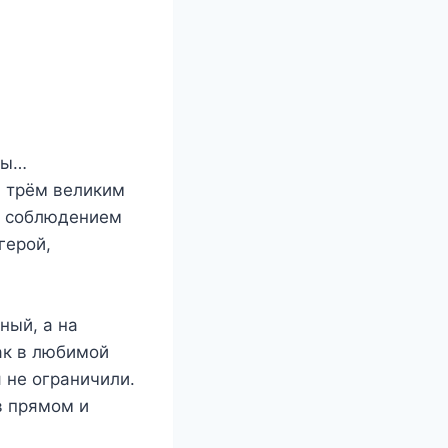
илы…
м трём великим
а соблюдением
герой,
ный, а на
ак в любимой
 не ограничили.
в прямом и