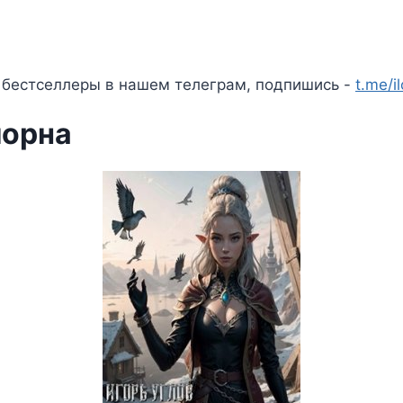
 бестселлеры в нашем телеграм, подпишись -
t.me/i
лорна