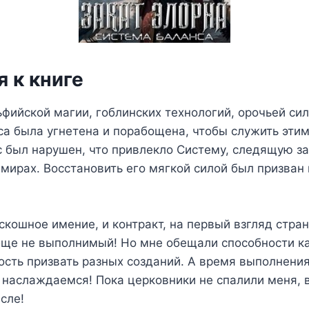
 к книге
ьфийской магии, гоблинских технологий, орочьей с
са была угнетена и порабощена, чтобы служить эти
с был нарушен, что привлекло Систему, следящую з
 мирах. Восстановить его мягкой силой был призван 
скошное имение, и контракт, на первый взгляд стран
обще не выполнимый! Но мне обещали способности к
ость призвать разных созданий. А время выполнения
 наслаждаемся! Пока церковники не спалили меня, 
сле!