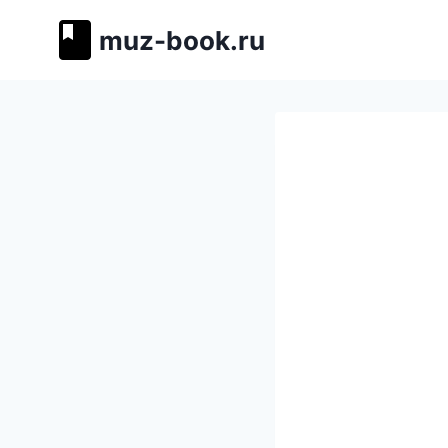
Перейти
muz-book.ru
к
содержимому