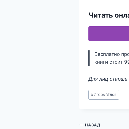
Читать онл
Бесплатно про
книги стоит 9
Для лиц старше 
Метки
#
Игорь Углов
записи:
Навигация
НАЗАД