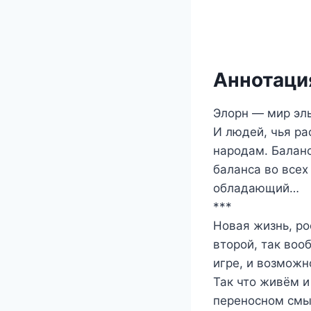
Аннотация
Элорн — мир эл
И людей, чья ра
народам. Балан
баланса во всех
обладающий…
***
Новая жизнь, ро
второй, так во
игре, и возможн
Так что живём и
переносном смы