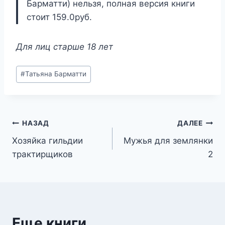
Барматти) нельзя, полная версия книги
стоит 159.0руб.
Для лиц старше 18 лет
Метки
#
Татьяна Барматти
записи:
Навигация
НАЗАД
ДАЛЕЕ
Хозяйка гильдии
Мужья для землянки
по
трактирщиков
2
записям
Еще книги