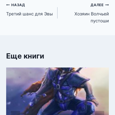
Навигация
НАЗАД
ДАЛЕЕ
Третий шанс для Эвы
Хозяин Волчьей
по
пустоши
записям
Еще книги