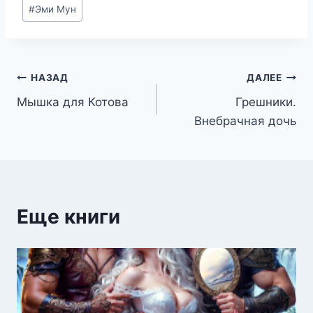
Метки
#
Эми Мун
записи:
Навигация
НАЗАД
ДАЛЕЕ
Мышка для Котова
Грешники.
по
Внебрачная дочь
записям
Еще книги