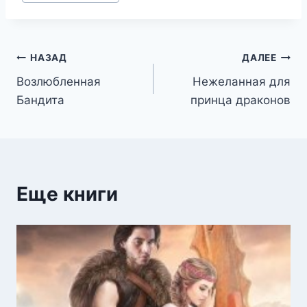
записи:
Навигация
НАЗАД
ДАЛЕЕ
Возлюбленная
Нежеланная для
по
Бандита
принца драконов
записям
Еще книги