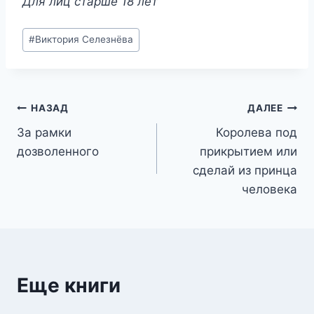
Для лиц старше 18 лет
Метки
#
Виктория Селезнёва
записи:
Навигация
НАЗАД
ДАЛЕЕ
За рамки
Королева под
по
дозволенного
прикрытием или
записям
сделай из принца
человека
Еще книги