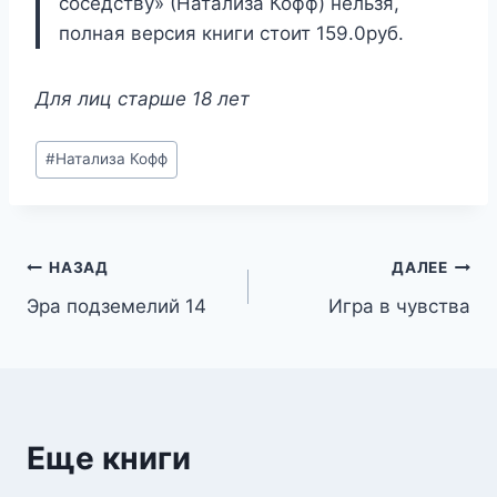
соседству» (Натализа Кофф) нельзя,
полная версия книги стоит 159.0руб.
Для лиц старше 18 лет
Метки
#
Натализа Кофф
записи:
Навигация
НАЗАД
ДАЛЕЕ
Эра подземелий 14
Игра в чувства
по
записям
Еще книги