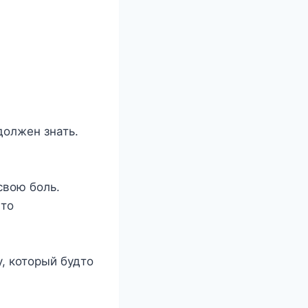
должен знать.
свою боль.
-то
у, который будто