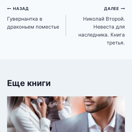
Навигация
НАЗАД
ДАЛЕЕ
Гувернантка в
Николай Второй.
по
драконьем поместье
Невеста для
записям
наследника. Книга
третья.
Еще книги