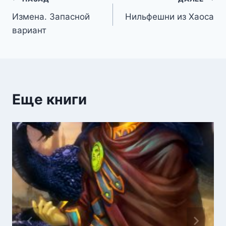
Навигация
Измена. Запасной
Нильфешни из Хаоса
по
вариант
записям
Еще книги