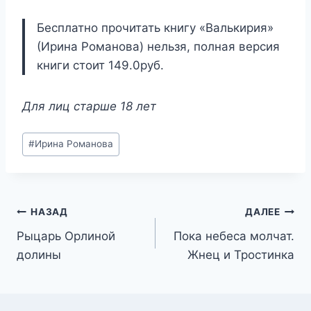
Бесплатно прочитать книгу «Валькирия»
(Ирина Романова) нельзя, полная версия
книги стоит 149.0руб.
Для лиц старше 18 лет
Метки
#
Ирина Романова
записи:
Навигация
НАЗАД
ДАЛЕЕ
Рыцарь Орлиной
Пока небеса молчат.
по
долины
Жнец и Тростинка
записям