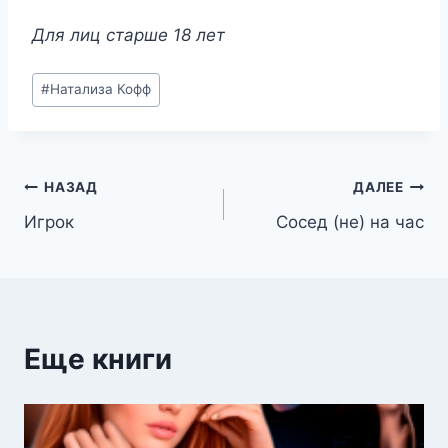
Для лиц старше 18 лет
Метки
#
Натализа Кофф
записи:
Навигация
НАЗАД
ДАЛЕЕ
Игрок
Сосед (не) на час
по
записям
Еще книги