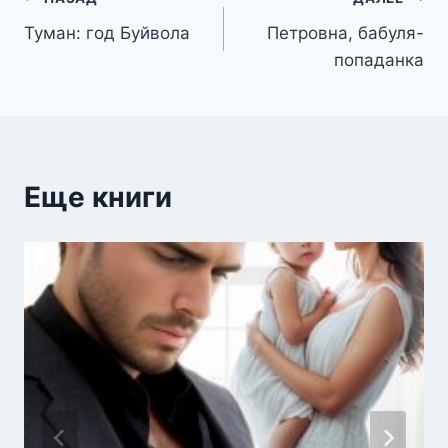
Навигация
Туман: год Буйвола
Петровна, бабуля-
по
попаданка
записям
Еще книги