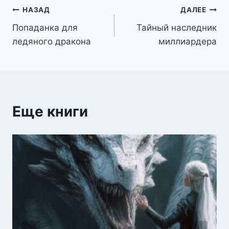
Навигация
НАЗАД
ДАЛЕЕ
Попаданка для
Тайный наследник
по
ледяного дракона
миллиардера
записям
Еще книги