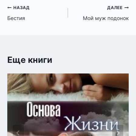
Навигация
НАЗАД
ДАЛЕЕ
Бестия
Мой муж подонок
по
записям
Еще книги