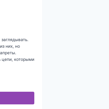
е заглядывать.
з них, но
запреты.
ь цепи, которыми