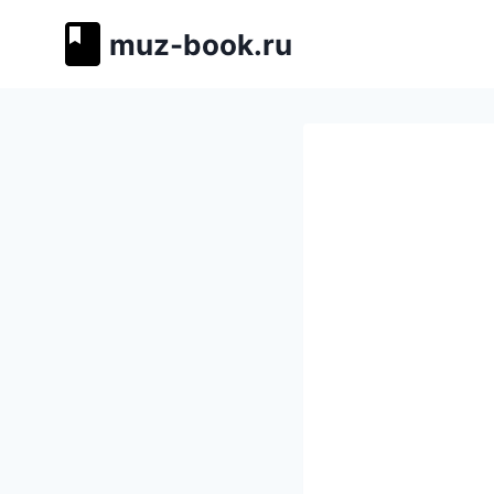
Перейти
muz-book.ru
к
содержимому