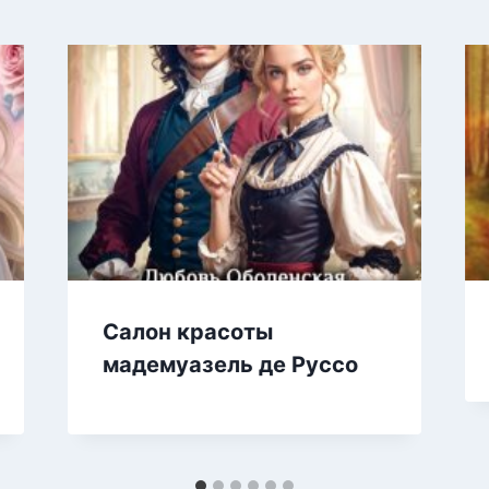
Салон красоты
мадемуазель де Руссо