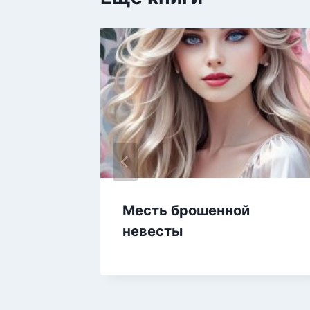
а 2
Месть брошенной
невесты