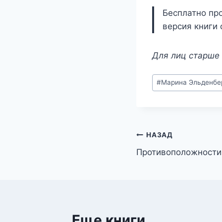
Бесплатно про
версия книги 
Для лиц старше 
Метки
#
Марина Эльденбе
записи:
Навигация
НАЗАД
Противоположности
по
записям
Еще книги