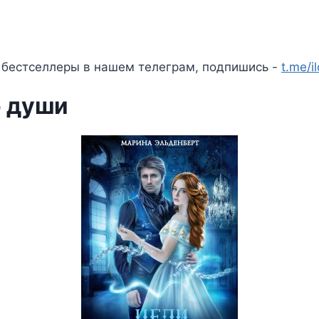
 бестселлеры в нашем телеграм, подпишись -
t.me/i
о души