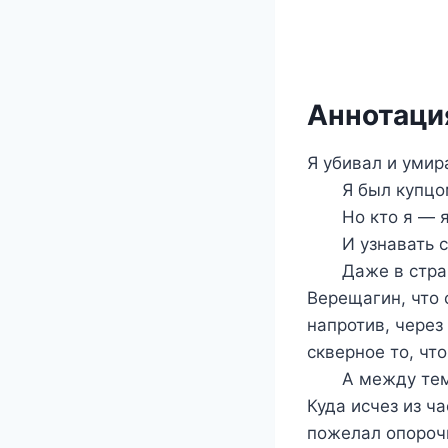
Аннотация
Я убивал и умира
Я был купцом, 
Но кто я — я 
И узнавать се
Даже в страшно
Верещагин, что 
напротив, через
скверное то, чт
А между тем ра
Куда исчез из ч
пожелал опороч