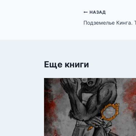
Навигация
НАЗАД
Подземелье Кинга. Т
по
записям
Еще книги