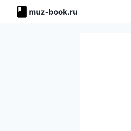
Перейти
muz-book.ru
к
содержимому