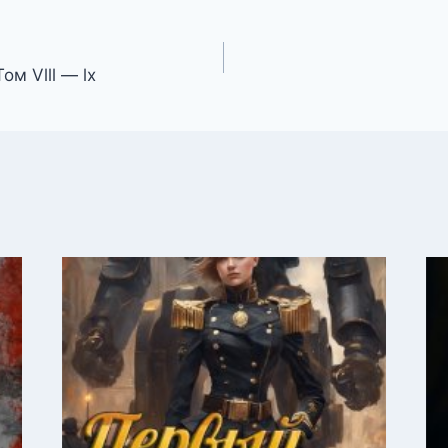
ом Vlll — lx