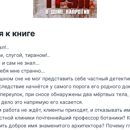
 к книге
л!..
слугой, тираном!..
и сам не знал…
бя мне странно…
м сне не мог представить себе частный детекти
следствие начнётся у самого порога его родного до
 переулок, при сносе обнаружены два мёртвых тела,
о дело это напрямую его касается.
бота не ждёт, клиенты приходят, и отказывать им 
астной клиники почтеннейший профессор ботаники? К
ить доброе имя знаменитого архитектора? Почему 