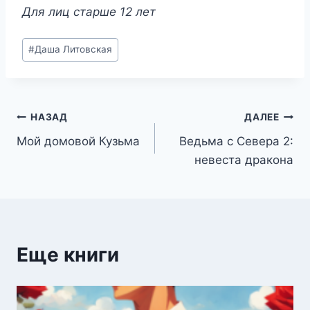
Для лиц старше 12 лет
Метки
#
Даша Литовская
записи:
Навигация
НАЗАД
ДАЛЕЕ
Мой домовой Кузьма
Ведьма с Севера 2:
по
невеста дракона
записям
Еще книги