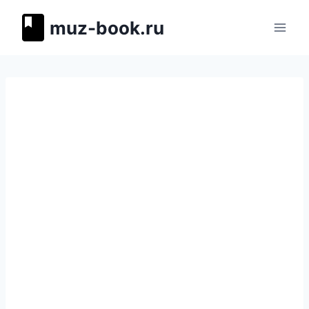
Перейти
muz-book.ru
к
содержимому