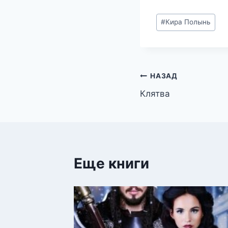
Метки
#
Кира Полынь
записи:
Навигация
НАЗАД
Клятва
по
записям
Еще книги