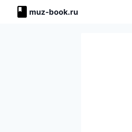
Перейти
muz-book.ru
к
содержимому