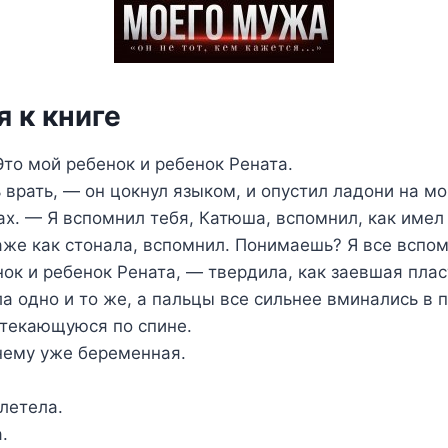
 к книге
Это мой ребенок и ребенок Рената.
рать, — он цокнул языком, и опустил ладони на мо
х. — Я вспомнил тебя, Катюша, вспомнил, как имел 
аже как стонала, вспомнил. Понимаешь? Я все вспом
ок и ребенок Рената, — твердила, как заевшая плас
а одно и то же, а пальцы все сильнее вминались в 
стекающуюся по спине.
нему уже беременная.
летела.
.