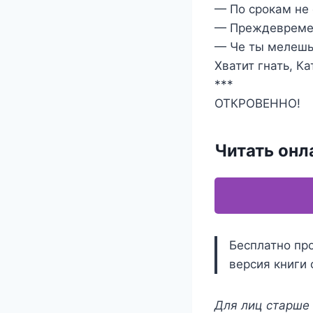
— По срокам не 
— Преждевремен
— Че ты мелешь?
Хватит гнать, Ка
***
ОТКРОВЕННО!
Читать онл
Бесплатно про
версия книги 
Для лиц старше 