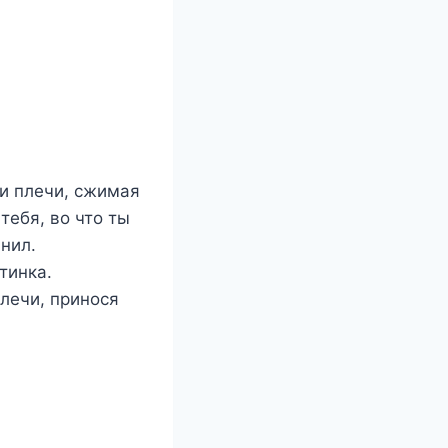
и плечи, сжимая
тебя, во что ты
нил.
тинка.
плечи, принося