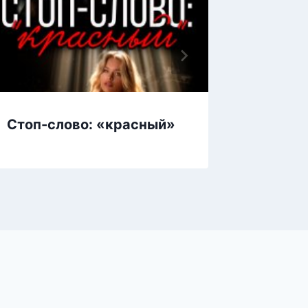
Стоп-слово: «красный»
По ту 