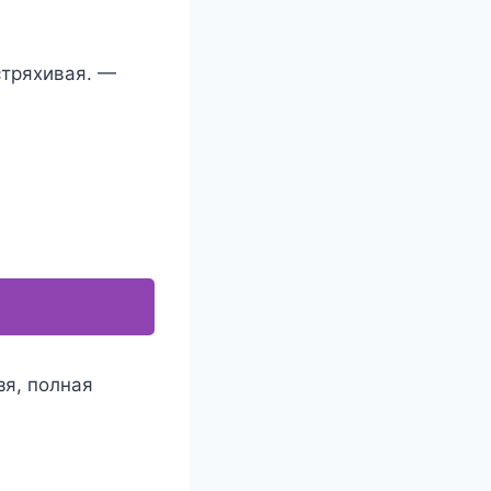
стряхивая. —
зя, полная