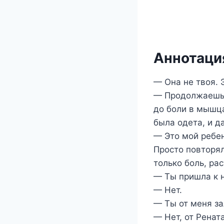
Аннотация
— Она не твоя. 
— Продолжаешь в
до боли в мышца
была одета, и д
— Это мой ребен
Просто повторял
только боль, ра
— Ты пришла к 
— Нет.
— Ты от меня за
— Нет, от Рената