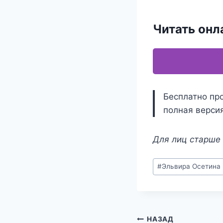
Читать онл
Бесплатно про
полная версия
Для лиц старше 
Метки
#
Эльвира Осетина
записи:
Навигация
НАЗАД