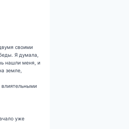
 двумя своими
беды. Я думала,
вь нашли меня, и
на земле,
о влиятельными
ачало уже