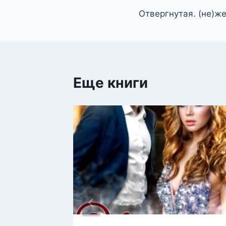
Отвергнутая. (не)ж
по
записям
Еще книги