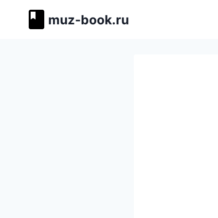
Перейти
muz-book.ru
к
содержимому