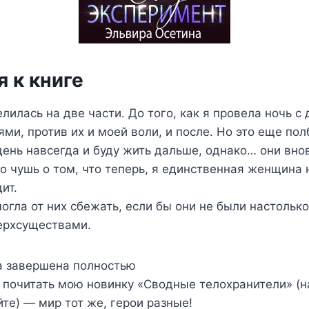
 к книге
лилась на две части. До того, как я провела ночь с
ми, против их и моей воли, и после. Но это еще пол
 день навсегда и буду жить дальше, однако… они вно
о чушь о том, что теперь, я единственная женщина 
ит.
огла от них сбежать, если бы они не были настольк
ерхсуществами.
а завершена полностью
 почитать мою новинку «Сводные телохранители» (н
те) — мир тот же, герои разные!