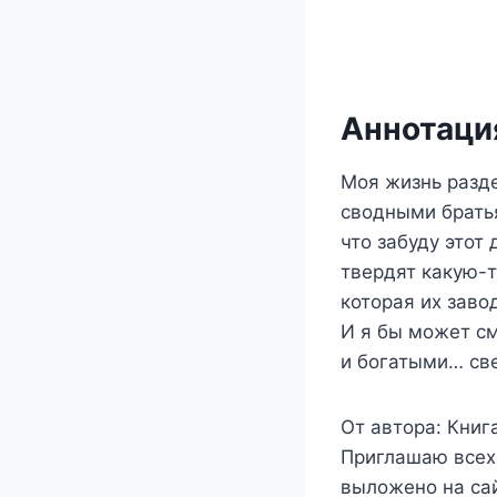
Аннотация
Моя жизнь разде
сводными братья
что забуду этот
твердят какую-т
которая их завод
И я бы может см
и богатыми… св
От автора: Книг
Приглашаю всех
выложено на сай