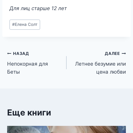
Для лиц старше 12 лет
Метки
#
Елена Солт
записи:
Навигация
НАЗАД
ДАЛЕЕ
Непокорная для
Летнее безумие или
по
Беты
цена любви
записям
Еще книги