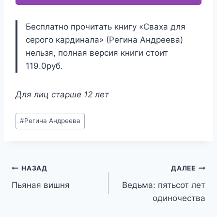
Бесплатно прочитать книгу «Сваха для
серого кардинала» (Регина Андреева)
нельзя, полная версия книги стоит
119.0руб.
Для лиц старше 12 лет
Метки
#
Регина Андреева
записи:
Навигация
НАЗАД
ДАЛЕЕ
Пьяная вишня
Ведьма: пятьсот лет
по
одиночества
записям