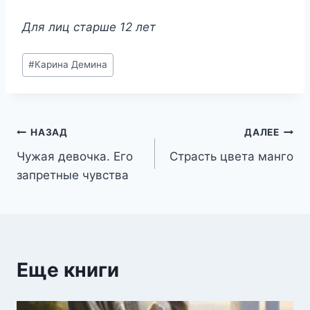
Для лиц старше 12 лет
Метки
#
Карина Демина
записи:
Навигация
НАЗАД
ДАЛЕЕ
Чужая девочка. Его
Страсть цвета манго
по
запретные чувства
записям
Еще книги