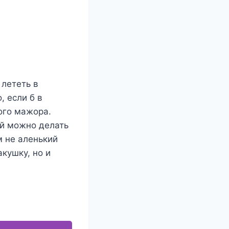
 лететь в
 если б в
ого мажора.
ой можно делать
ем не аленький
акушку, но и