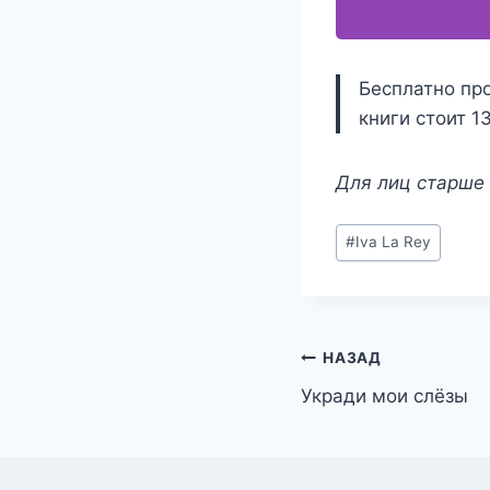
Бесплатно про
книги стоит 1
Для лиц старше 
Метки
#
Iva La Rey
записи:
Навигация
НАЗАД
Укради мои слёзы
по
записям