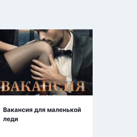
Вакансия для маленькой
Не род
леди