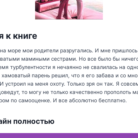
 к книге
на море мои родители разругались. И мне пришлось
ватыми мамиными сестрами. Но все было бы ничего,
емя турбулентности я нечаянно не свалилась на одн
 хамоватый парень решил, что я его забава и со мн
 И устроил на меня охоту. Только зря он так. Я совс
доведут, то могу не только качественно прополоть м
ром по самооценке. И все абсолютно бесплатно.
айн полностью