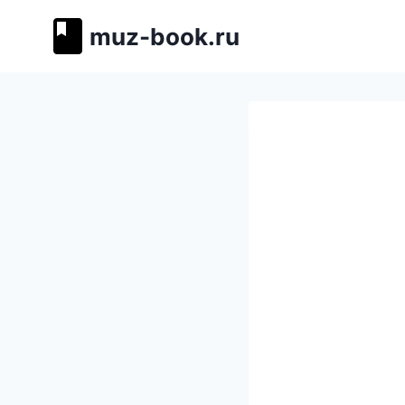
Перейти
muz-book.ru
к
содержимому