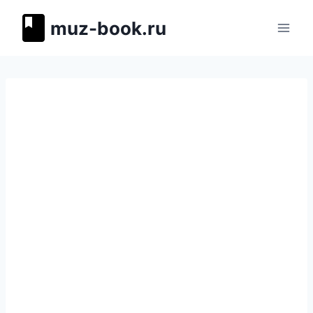
Перейти
muz-book.ru
к
содержимому