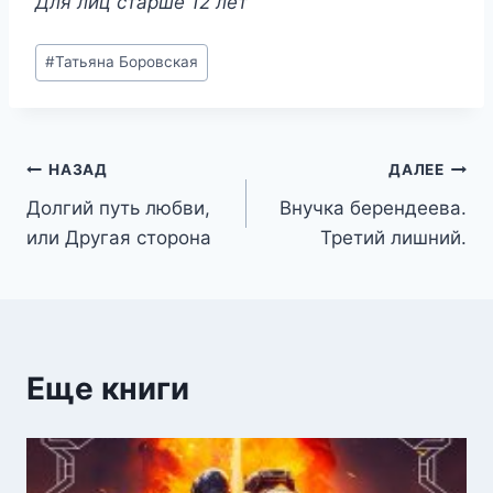
Для лиц старше 12 лет
Метки
#
Татьяна Боровская
записи:
Навигация
НАЗАД
ДАЛЕЕ
Долгий путь любви,
Внучка берендеева.
по
или Другая сторона
Третий лишний.
записям
Еще книги