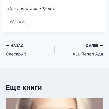
Для лиц старше 12 лет
Метки
#
Даша Art
записи:
Навигация
НАЗАД
ДАЛЕЕ
Слесарь 5
Аш. Пепел Ада
по
записям
Еще книги